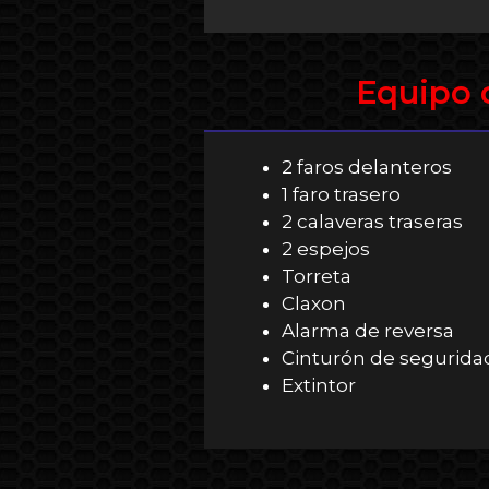
Equipo 
2 faros delanteros​
1 faro trasero​
2 calaveras traseras ​
2 espejos​
Torreta​
Claxon​
Alarma de reversa​
Cinturón de seguridad
Extintor