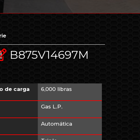
rie
1
B875V14697M
o de carga
6,000 libras
Gas L.P.
Automática