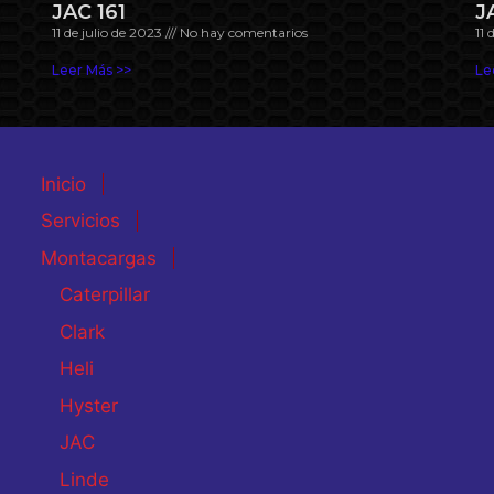
JAC 161
J
11 de julio de 2023
No hay comentarios
11 
Leer Más >>
Le
Inicio
Servicios
Montacargas
Caterpillar
Clark
Heli
Hyster
JAC
Linde