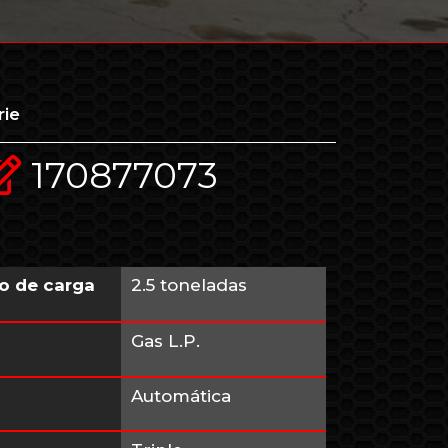
rie
170877073
o de carga
2.5 toneladas
Gas L.P.
Automática