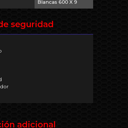
Blancas 600 X 9
de seguridad
​
​
ador
ión adicional