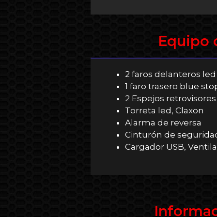
Equipo 
2 faros delanteros led​
1 faro trasero blue stop
2 Espejos retrovisores​
Torreta led, Claxon​
Alarma de reversa​
Cinturón de seguridad
Cargador USB, Ventil
Informac