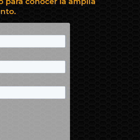
 para conocer la amplia
nto.