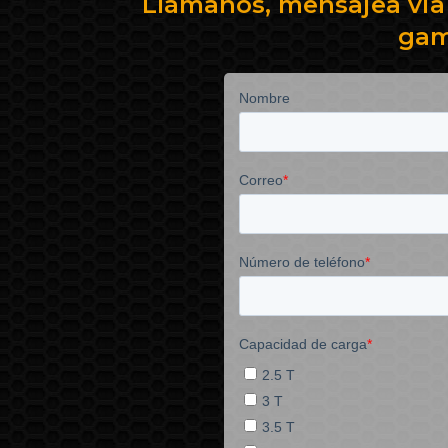
Llámanos, mensajea via
gam