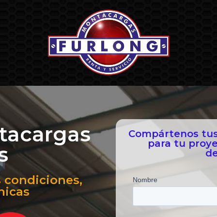
tacargas
Compártenos tus 
para tu proy
s
de
 condiciones,
nicas