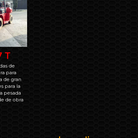
7 T
das de
ra para
a de gran
s para la
ra pesada
de de obra