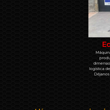
Eq
Máquina
produ
dimensio
logística d
Déjanos 