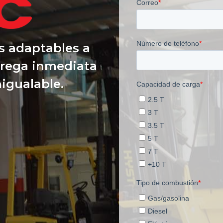
 adaptables a
trega inmediata
nigualable.